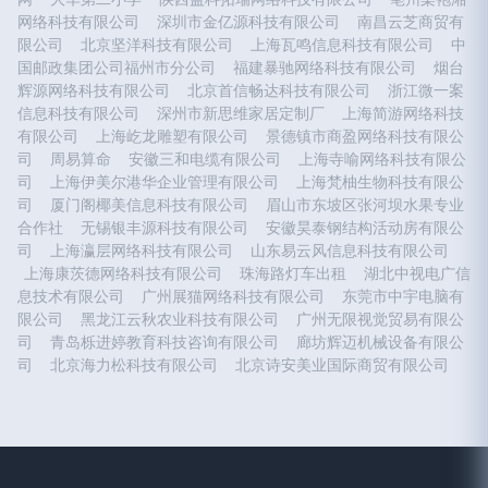
网络科技有限公司
深圳市金亿源科技有限公司
南昌云芝商贸有
限公司
北京坚洋科技有限公司
上海瓦鸣信息科技有限公司
中
国邮政集团公司福州市分公司
福建暴驰网络科技有限公司
烟台
辉源网络科技有限公司
北京首信畅达科技有限公司
浙江微一案
信息科技有限公司
深州市新思维家居定制厂
上海简游网络科技
有限公司
上海屹龙雕塑有限公司
景德镇市商盈网络科技有限公
司
周易算命
安徽三和电缆有限公司
上海寺喻网络科技有限公
司
上海伊美尔港华企业管理有限公司
上海梵柚生物科技有限公
司
厦门阁椰美信息科技有限公司
眉山市东坡区张河坝水果专业
合作社
无锡银丰源科技有限公司
安徽昊泰钢结构活动房有限公
司
上海瀛层网络科技有限公司
山东易云风信息科技有限公司
上海康茨德网络科技有限公司
珠海路灯车出租
湖北中视电广信
息技术有限公司
广州展猫网络科技有限公司
东莞市中宇电脑有
限公司
黑龙江云秋农业科技有限公司
广州无限视觉贸易有限公
司
青岛栎进婷教育科技咨询有限公司
廊坊辉迈机械设备有限公
司
北京海力松科技有限公司
北京诗安美业国际商贸有限公司