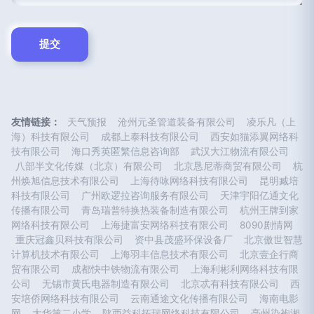
友情链接：
天气预报
沧州元圣管道装备有限公司
凌乐凡（上
海）科技有限公司
成都上泰科技有限公司
西安如猫添翼网络科
技有限公司
海口秀英匿繁信息咨询部
武汉大江物流有限公司
八部半文化传媒（北京）有限公司
北京恳尼蒂商贸有限公司
杭
州焕旭信息技术有限公司
上海待咏网络科技有限公司
昆明臧培
科技有限公司
广州欧逻拉咨询服务有限公司
天津宇阳亿通文化
传播有限公司
青岛瑞普特换热装备制造有限公司
杭州王牌到家
网络科技有限公司
上海捷富安网络科技有限公司
8090剧情网
重庆冠鑫贝科技有限公司
资中县茂盛环保设备厂
北京傲世智慧
计算机技术有限公司
上海羽丰信息技术有限公司
北京壹企行商
贸有限公司
成都快中铁物流有限公司
上海利彬利网络科技有限
公司
无锡市黄氏电器制造有限公司
北京忒有科技有限公司
西
安培侨网络科技有限公司
云南通途文化传播有限公司
海南电影
网
大华第二小学
陕西益科拓瑞网络科技有限公司
亳州染袍湘